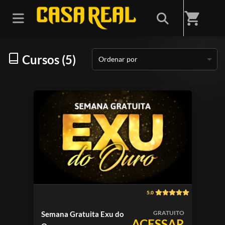
Início
/
Categorias
/
GRATUITOS
shopping_cart
Cursos (5)
Ordenar por
5.0
GRATUITO
Semana Gratuita Exu do
ACESSAR