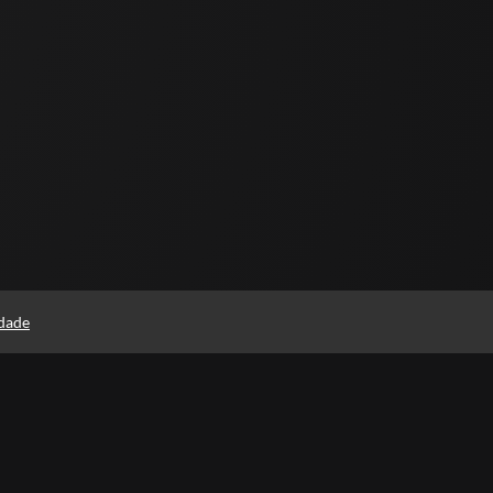
idade
uando e onde quiser
Materiais para downl