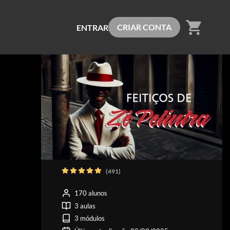
shopping_cart
CRIAR CONTA
ENTRAR
(491)
170 alunos
3 aulas
3 módulos