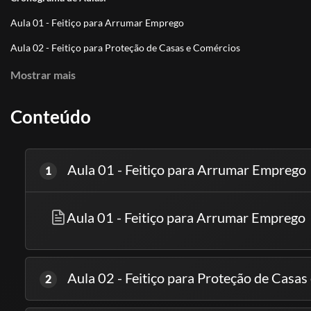
Aula 01 - Feitiço para Arrumar Emprego
Aula 02 - Feitiço para Proteção de Casas e Comércios
Aula 03 - Feitiço para Sorte no Amor e na Vida
Mostrar mais
Conteúdo
Saravá, Seu José Pelintra!
Aula 01 - Feitiço para Arrumar Emprego
1
Aula 01 - Feitiço para Arrumar Emprego
Aula 02 - Feitiço para Proteção de Casa
2