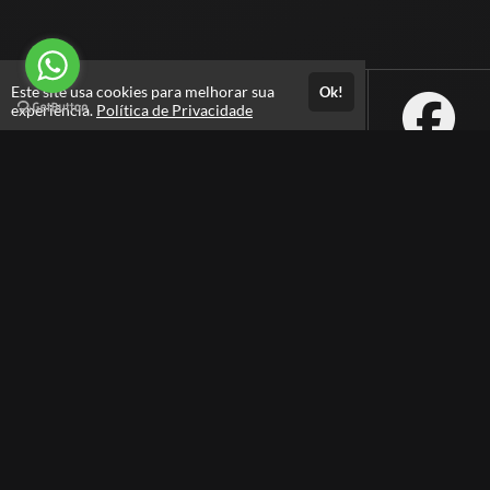
Este site usa cookies para melhorar sua
Ok!
experiência.
Política de Privacidade
Atendimento
ATENDIMENTO APENAS POR WHATSAPP - das 9h às 18h
+5511942927101
Fale Conosco
CNPJ: 37.598.436/0001-34