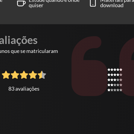
quiser
download
mente em sua casa.
aliações
unos que se matricularam
83 avaliações