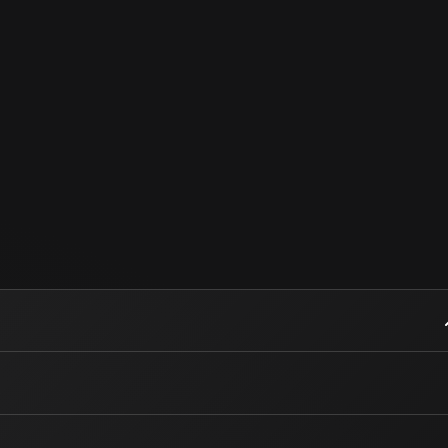
de Fogo, conduzido por Ya’Ya Caburé e Tata Jorge Scrito
 e capacidade de atender, orientar e direcionar pessoa
e sua vida.
s e prescrições espirituais para questões de:
 do Oráculo de Pombogira e transformar sua vida e a de
erramenta viva de orientação, acolhimento e cuidado.