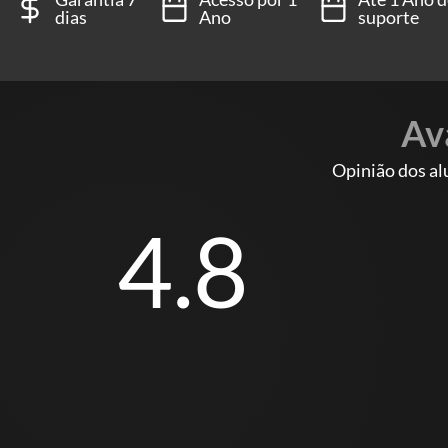
dias
Ano
suporte
5 conchas pequenas, personalizadas.
Um kit preparado com fundamento e entregue direta
Av
Opinião dos al
4.8