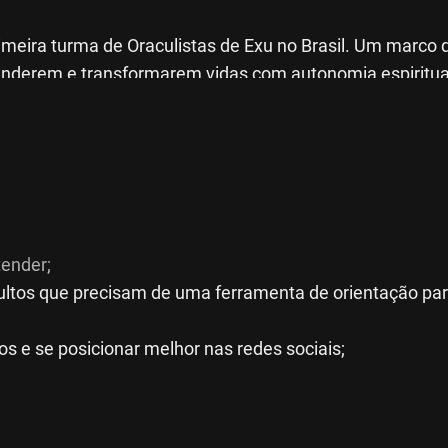
imeira turma de Oraculistas de Exu no Brasil. Um marco 
enderem e transformarem vidas com autonomia espiritua
: O Oráculo de Pombogira.
ender;
ltos que precisam de uma ferramenta de orientação pa
has de Pombogira respondem:
s e se posicionar melhor nas redes sociais;
 querem aprender seus fundamentos.