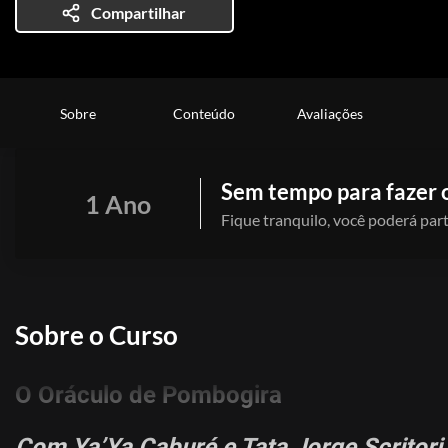
Compartilhar
Sobre
Conteúdo
Avaliações
Sem tempo para fazer 
1 Ano
Fique tranquilo, você poderá part
Sobre o Curso
O Oráculo de Pombogira
Com Ya’Ya Caburé e Tata Jorge Scritori