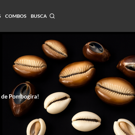
S
COMBOS
BUSCA
o de Pombogira!