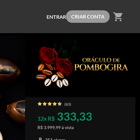
shopping_cart
CRIAR CONTA
ENTRAR
(83)
333,33
12x R$
R$ 3.999,99 à vista