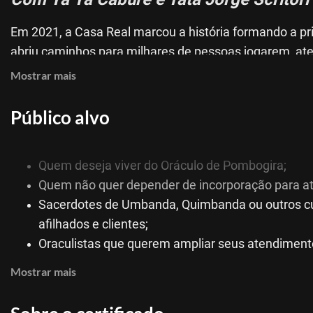
Em 2021, a Casa Real marcou a história formando a pr
abriu caminhos para milhares de pessoas jogarem, at
financeira.
Mostrar mais
Agora, chegou o momento de dar o próximo passo:
Público alvo
O nascimento de um oráculo único, inédito e poderoso
Quem deseja viver do Oráculo de Pombogira;
O que é o Oráculo de Pombogira?
Quem não quer depender de incorporação para at
Sacerdotes de Umbanda, Quimbanda ou outros cu
Um sistema de jogo ancestral e inovador, onde 8 Lin
afilhados e clientes;
Rosa Caveira
Oraculistas que querem ampliar seus atendimento
Pombogira 7 Encruzilhadas
Pessoas que sentem o chamado da Pombogira e
Mostrar mais
Pombogira da Figueira
Por que esse curso é único?
Pombogira das Almas