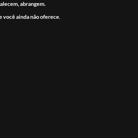
talecem, abrangem.
e você ainda não oferece
.
ado e sem fluxo na vida, você abre o jogo e o Marinheiro e
tão o jogo mostra demanda pesada, rastro de feitiço, ataq
amento, corte seco.
ciado.
dá resultado.