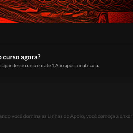
o curso agora?
icipar desse curso em até 1 Ano após a matrícula.
ndo você domina as Linhas de Apoio, você começa a enxer