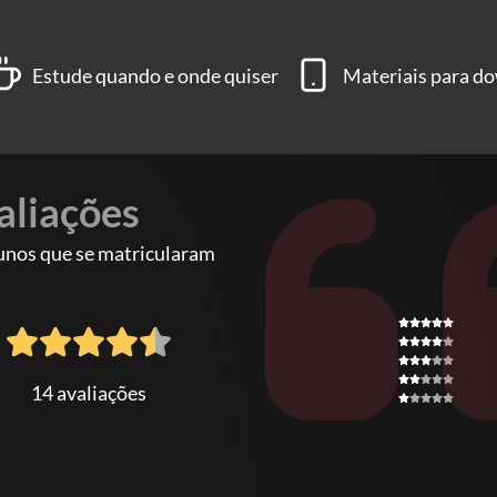
Estude quando e onde quiser
Materiais para d
aliações
unos que se matricularam
14 avaliações