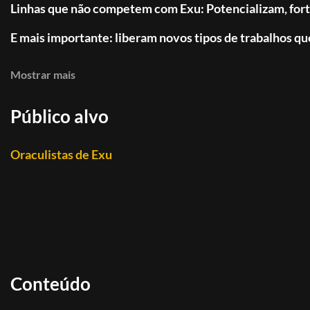
Linhas que não competem com Exu: Potencializam, for
E mais importante: liberam novos tipos de trabalhos qu
Imagine seu cliente com a cabeça confusa, emocional trav
Mostrar mais
cura emocional, energia circulando, maré subindo. Ou en
espiritual. Aí entra o Boiadeiro: campo de força, enfrent
Público alvo
Tudo isso somando ao Exu.
Oraculistas de Exu
Você deixa de ser limitado e vira um Oraculista diferen
Exclusivo para quem já domina o Oráculo de Exu.
Nada aqui é superficial. Zero achismo. Só trabalho que 
Liberte seu jogo e aprenda as Linhas de Apoio agora.
Conteúdo