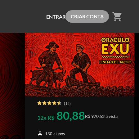
shopping_cart
CRIAR CONTA
ENTRAR
(14)
80,88
R$ 970,53 à vista
12x R$
130 alunos