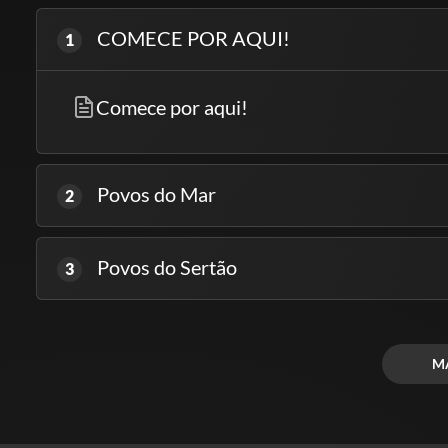
COMECE POR AQUI!
1
Comece por aqui!
Povos do Mar
2
Povos do Sertão
3
M