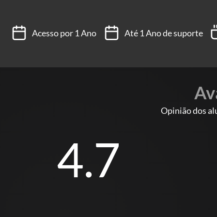
Acesso por 1 Ano
Até 1 Ano de suporte
Av
Opinião dos al
4.7