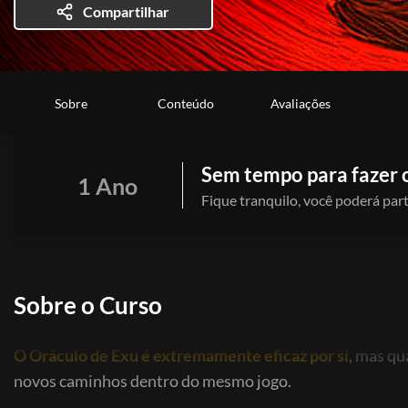
Compartilhar
Sobre
Conteúdo
Avaliações
Sem tempo para fazer 
1 Ano
Fique tranquilo, você poderá part
Sobre o Curso
O Oráculo de Exu é extremamente eficaz por si
,
mas qua
novos caminhos dentro do mesmo jogo.