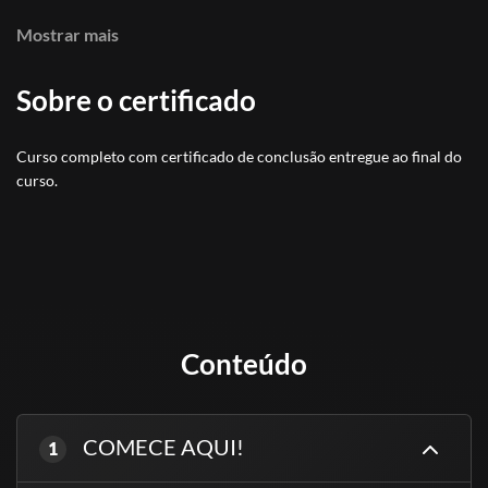
Para quem quer saber fazer uma Firmeza de Exu sem
Mostrar mais
depender de terreiro ou pai de santo;
Para quem deseja fazer trabalho para outras pessoas e
receber por isso;
Sobre o certificado
Para quem não incorpora e precisa aprender Firmezas de
Exu de forma prática.
Curso completo com certificado de conclusão entregue ao final do
curso.
Conteúdo
COMECE AQUI!
1