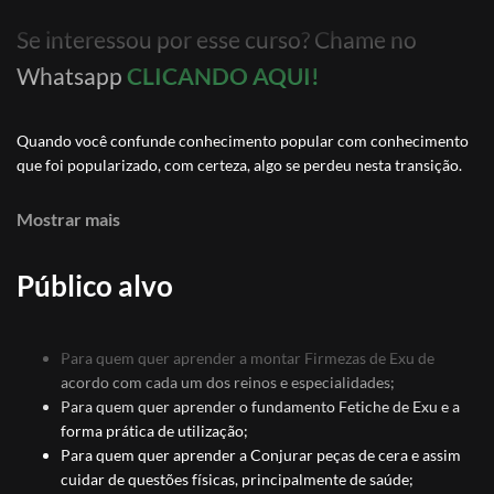
Se interessou por esse curso? Chame no
Whatsapp
CLICANDO AQUI!
Quando você confunde conhecimento popular com conhecimento
que foi popularizado, com certeza, algo se perdeu nesta transição.
Nos últimos anos eu, Tata Jorge Scritori, assisto a popularização de
Mostrar mais
conceitos vazios, sem fundamentos e baseados apenas em
repetição, sem prática ou conhecimento de causa.
Público alvo
O curso “Firmezas, Fetiches e Conjuros de Cera na Quimbanda” vai
expor essa fragilidade popularizada e apontar como pequenos
Para quem quer aprender a montar Firmezas de Exu de
detalhes, intenções e caminhos fazem total diferença, tanto no
acordo com cada um dos reinos e especialidades;
resultado esperado de uma firmeza quanto na ação de Fetiches e
Para quem quer aprender o fundamento Fetiche de Exu e a
Conjuros em peças de cera.
forma prática de utilização;
Para quem quer aprender a Conjurar peças de cera e assim
cuidar de questões físicas, principalmente de saúde;