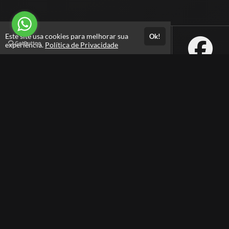
Este site usa cookies para melhorar sua
Ok!
experiência.
Política de Privacidade
Atendimento
ATENDIMENTO APENAS POR WHATSAPP - das 9h às 18h
+5511942927101
Fale Conosco
CNPJ: 37.598.436/0001-34