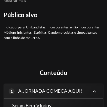
Mostrar mais
Exu do Ouro é um agente de ação da prosperidade espiritual e
material.
Público alvo
Bem-vindos ao universo da riqueza! Bem-vindos à Semana Gratuita
Exu do Ouro!
Indicado para Umbandistas, Incorporantes e não Incorporantes,
Médiuns iniciantes, Espíritas, Candomblecistas e simpatizantes
com a linha de esquerda.
ALUNOS DA PLATAFORMA, USEM O
CADASTRO JÁ EXISTENTE!
Conteúdo
A JORNADA COMEÇA AQUI!
1
Sejam Bem-VIndos!